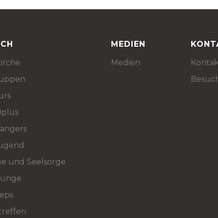
ICH
MEDIEN
KONT
irche
Medien
Kontak
ruppen
Besuc
urs
0plus
Rangers
ugend
ge und Seelsorge
ounge
teps
treffen