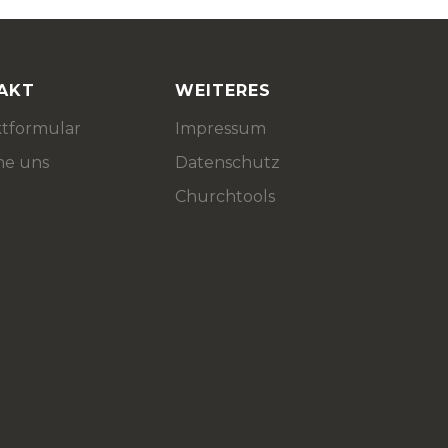
AKT
WEITERES
tformular
Impressum
he uns
Datenschutz
Churchtools